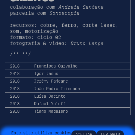
colaboração com
Andreia Santana
parceria com
Sonoscopia
recursos: cobre, ferro, corte laser,
som, motorização
formato: ciclo 02
fotografia & video:
Bruno Lança
/**
**/
2018
Francisca Carvalho
2018
Igor Jesus
2018
Jérémy Pajeanc
2018
João Pedro Trindade
2018
Luísa Jacinto
2018
Rafael Yaluff
2018
Tiago Madaleno
E
s
t
e
s
i
t
e
u
t
i
l
i
z
a
c
o
o
k
i
e
s
A
C
E
I
T
A
R
L
E
R
M
A
I
S