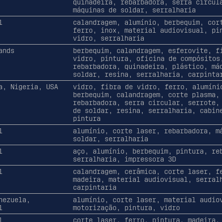
quinadeira, rebarbadora, serra circul
máquinas de soldar, serralharia
l
calandragem, alumínio, berbequim, cor
ferro, inox, material audiovisual, pi
vidro, serralharia
ands
berbequim, calandragem, esferovite, f
vidro, pintura, oficina de compósitos
rebarbadora, quinadeira, plástico, má
soldar, resina, serralharia, carpinta
a, Nigeria, USA
vidro, fibra de vidro, ferro, alumíni
berbequim, calandragem, corte plasma,
rebarbadora, serra circular, serrote,
de soldar, resina, serralharia, cabin
pintura
l
alumínio, corte laser, rebarbadora, m
soldar, serralharia
l
aço, alumínio, berbequim, pintura, re
serralharia, impressora 3D
l
calandragem, cerâmica, corte laser, f
madeira, material audiovisual, serral
carpintaria
nezuela,
alumínio, corte laser, material audio
l
motorização, pintura, vidro
l
corte laser, ferro, pintura, madeira,