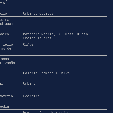
ria,
erro
Umbigo, Covipor
esina,
ndragem,
ónico,
Matadero Madrid, BF Glass Studio,
Eneida Tavares
, ferro,
CIAJG
nas de
racha,
orização,
l
Galeria Lehmann + Silva
ar
Umbigo
material
Pedreira
pedra
Home by Ronan Mckenzie