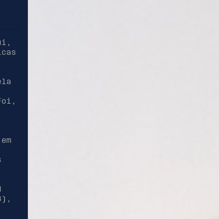
ui,
icas
ela
Foi,
 em
s
d
8),
;