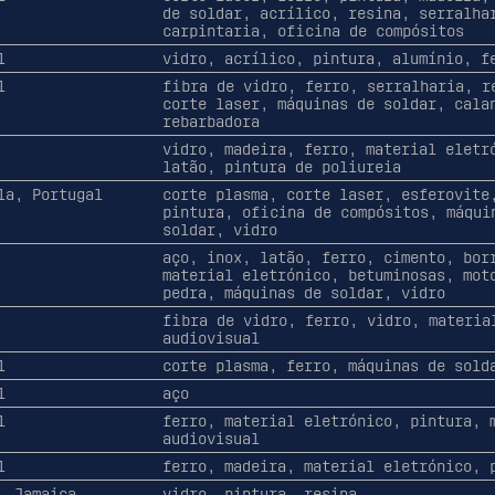
de soldar, acrílico, resina, serralha
carpintaria, oficina de compósitos
l
vidro, acrílico, pintura, alumínio, f
l
fibra de vidro, ferro, serralharia, r
corte laser, máquinas de soldar, cala
rebarbadora
vidro, madeira, ferro, material eletr
latão, pintura de poliureia
la, Portugal
corte plasma, corte laser, esferovite
pintura, oficina de compósitos, máqui
soldar, vidro
aço, inox, latão, ferro, cimento, bor
material eletrónico, betuminosas, mot
pedra, máquinas de soldar, vidro
fibra de vidro, ferro, vidro, materia
audiovisual
l
corte plasma, ferro, máquinas de sold
l
aço
l
ferro, material eletrónico, pintura, 
audiovisual
l
ferro, madeira, material eletrónico, 
, Jamaica
vidro, pintura, resina