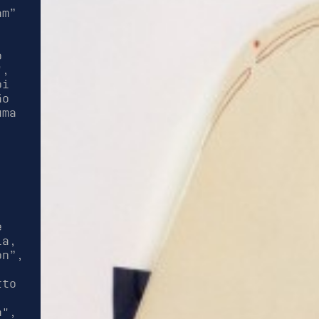
am”
o
",
oi
ão
uma
,
e
ia,
on”,
rto
a",