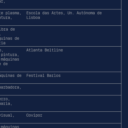
ar,
te plasma,
Escola das Artes, Un. Autónoma de
ntura,
Lisboa
ibra de
,
quinas de
ria
o,
Atlanta Beltline
 pintura,
 máquinas
e de
áquinas de
Festival Barlos
barbadora,
erro,
haria,
visual,
Covipor
 máquinas