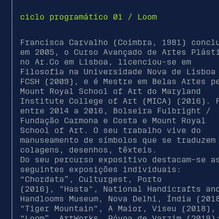
ciclo programático 01 / Loom
Francisca Carvalho (Coimbra, 1981) concl
em 2005, o Curso Avançado de Artes Plást
no Ar.Co em Lisboa, licenciou-se em
Filosofia na Universidade Nova de Lisboa
FCSH (2009), e é Mestre em Belas Artes p
Mount Royal School of Art do Maryland
Institute College of Art (MICA) (2016). 
entre 2014 a 2016, Bolseira Fulbright /
Fundação Carmona e Costa e Mount Royal
School of Art. O seu trabalho vive do
manuseamento de símbolos que se traduzem
colagens, desenhos, têxteis.
Do seu percurso expositivo destacam-se a
seguintes exposições individuais:
“Chordata”, Culturgest, Porto
(2016), "Hasta", National Handicrafts an
Handlooms Museum, Nova Delhi, Índia (201
"Tiger Mountain", A Maior, Viseu (2018),
“Loom”, ArtWorks, Póvoa de Varzim (2019)