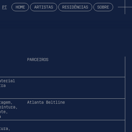
PT
HOME
ARTISTAS
RESIDÊNCIAS
SOBRE
PARCEIROS
aterial
rra
,
ragem,
Atlanta Beltline
pintura,
ote,
a
tura,