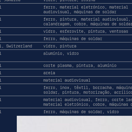
l
ferro, material eletrónico, material
audiovisual, máquinas de soldar
l
ferro, pintura, material audiovisual,
calandragem, cobre, máquinas de solda
l
vidro, esferovite, pintura, ventosas
l
ferro, máquinas de soldar
l, Switzerland
vidro, pintura
l
alumínio, vidro
l
corte plasma, pintura, alumínio
l
areia
l
material audiovisual
l
ferro, inox, têxtil, borracha, máquin
soldar, pintura, motorização, acrílic
l
material audiovisual, ferro, corte la
material eletrónico, cobre, máquinas 
l
ferro, máquinas de soldar, vidro