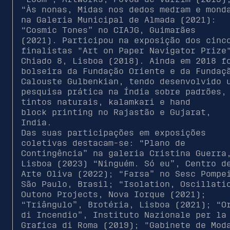
“Às nonas, Midas nos dedos medram e mond
na Galeria Municipal de Almada (2021):
“Cosmic Tones” no CIAJG, Guimarães
(2021). Participou na exposição dos cinc
finalistas "Art on Paper Navigator Prize
Chiado 8, Lisboa (2018). Ainda em 2018 f
bolseira da Fundação Oriente e da Fundaç
Calouste Gulbenkian, tendo desenvolvido 
pesquisa prática na Índia sobre padrões,
tintos naturais, kalamkari e hand
block printing no Rajastão e Gujarat,
India.
Das suas participações em exposições
coletivas destacam-se: “Plano de
Contingência” na galeria Cristina Guerra
Lisboa (2023) “Ninguém. Só eu”, Centro d
Arte Oliva (2022); “Farsa” no Sesc Pompe
São Paulo, Brasil; “Isolation, Oscillati
Outono Projects, Nova Iorque (2021);
“Triângulo”, Brotéria, Lisboa (2021); “O
di Incendio”, Instituto Nazionale per la
Grafica di Roma (2019); "Gabinete de Mod