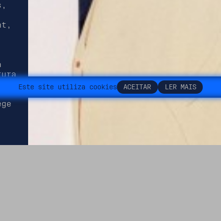
s,
nt,
a
tura
E
s
t
e
s
i
t
e
u
t
i
l
i
z
a
c
o
o
k
i
e
s
A
C
E
I
T
A
R
L
E
R
M
A
I
S
al
ege