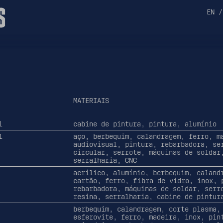
S
EN
/
MATERIAIS
l
cabine de pintura, pintura, alumínio
l
aço, berbequim, calandragem, ferro, m
audiovisual, pintura, rebarbadora, se
circular, serrote, máquinas de soldar
serralharia, CNC
acrílico, alumínio, berbequim, caland
cartão, ferro, fibra de vidro, inox, 
rebarbadora, máquinas de soldar, serr
resina, serralharia, cabine de pintur
berbequim, calandragem, corte plasma,
esferovite, ferro, madeira, inox, pin