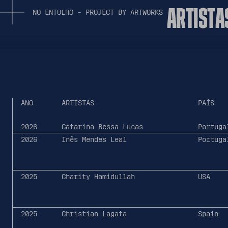
A
R
T
I
S
T
A
N
O
E
N
T
U
L
H
O
-
P
R
O
J
E
C
T
B
Y
A
R
T
W
O
R
K
S
ANO
ARTISTAS
PAÍS
2026
Catarina Bessa Lucas
Portuga
2026
Inês Mendes Leal
Portuga
2025
Charity Hamidullah
USA
2025
Christian Lagata
Spain