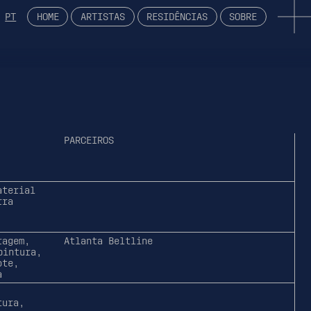
PT
HOME
ARTISTAS
RESIDÊNCIAS
SOBRE
PARCEIROS
aterial
rra
,
ragem,
Atlanta Beltline
pintura,
ote,
a
tura,