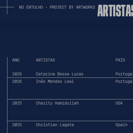
A
R
T
I
S
T
A
N
O
E
N
T
U
L
H
O
-
P
R
O
J
E
C
T
B
Y
A
R
T
W
O
R
K
S
ANO
ARTISTAS
PAÍS
2026
Catarina Bessa Lucas
Portuga
2026
Inês Mendes Leal
Portuga
2025
Charity Hamidullah
USA
2025
Christian Lagata
Spain