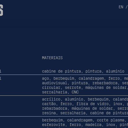
S
EN
/
MATERIAIS
l
cabine de pintura, pintura, alumínio
l
aço, berbequim, calandragem, ferro, m
audiovisual, pintura, rebarbadora, se
circular, serrote, máquinas de soldar
serralharia, CNC
acrílico, alumínio, berbequim, caland
cartão, ferro, fibra de vidro, inox, 
rebarbadora, máquinas de soldar, serr
resina, serralharia, cabine de pintur
berbequim, calandragem, corte plasma,
esferovite, ferro, madeira, inox, pin