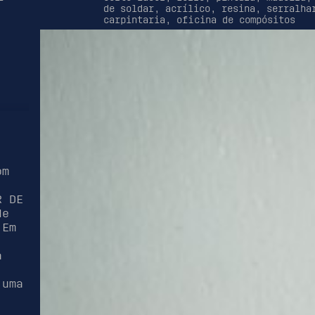
de soldar, acrílico, resina, serralha
carpintaria, oficina de compósitos
,
.
om
R DE
de
 Em
a
 uma