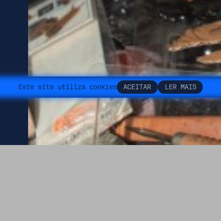
E
s
t
e
s
i
t
e
u
t
i
l
i
z
a
c
o
o
k
i
e
s
A
C
E
I
T
A
R
L
E
R
M
A
I
S