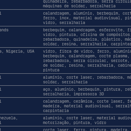
quinadeira, rebarbadora, serra circul
máquinas de soldar, serralharia
l
calandragem, alumínio, berbequim, cor
ferro, inox, material audiovisual, pi
vidro, serralharia
ands
berbequim, calandragem, esferovite, f
vidro, pintura, oficina de compósitos
rebarbadora, quinadeira, plástico, má
soldar, resina, serralharia, carpinta
a, Nigeria, USA
vidro, fibra de vidro, ferro, alumíni
berbequim, calandragem, corte plasma,
rebarbadora, serra circular, serrote,
de soldar, resina, serralharia, cabin
pintura
l
alumínio, corte laser, rebarbadora, m
soldar, serralharia
l
aço, alumínio, berbequim, pintura, re
serralharia, impressora 3D
l
calandragem, cerâmica, corte laser, f
madeira, material audiovisual, serral
carpintaria
nezuela,
alumínio, corte laser, material audio
l
motorização, pintura, vidro
l
corte laser, ferro, pintura, madeira,