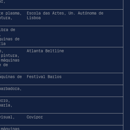
ar,
te plasma,
Escola das Artes, Un. Autónoma de
ntura,
Lisboa
ibra de
,
quinas de
ria
o,
Atlanta Beltline
 pintura,
 máquinas
e de
áquinas de
Festival Barlos
barbadora,
erro,
haria,
visual,
Covipor
 máquinas