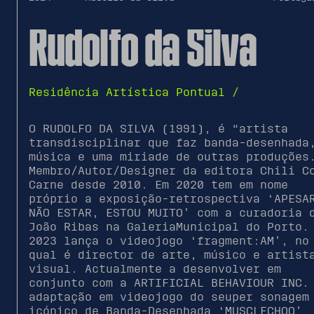
Rudolfo da Silva
Residência Artística Pontual /
O RUDOLFO DA SILVA (1991), é “artista
transdisciplinar que faz banda-desenhada
música e uma miriade de outras produções
Membro/Autor/Designer da editora Chili C
Carne desde 2010. Em 2020 tem em nome
próprio a exposição-retrospectiva ‘APESA
NÃO ESTAR, ESTOU MUITO’ com a curadoria 
João Ribas na GaleriaMunicipal do Porto.
2023 lança o videojogo ‘fragment:AM’, no
qual é director de arte, músico e artist
visual. Actualmente a desenvolver em
conjunto com a ARTIFICIAL BEHAVIOUR INC.
adaptação em videojogo do seuper sonagem
icónico de Banda-Desenhada ‘MUSCLECHOO’