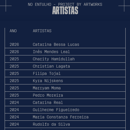
N
O
E
N
T
U
L
H
O
-
P
R
O
J
E
C
T
B
Y
A
R
T
W
O
R
K
S
A
R
T
I
S
T
A
S
ANO
ARTISTAS
2026
Catarina Bessa Lucas
2026
Inês Mendes Leal
2025
Charity Hamidullah
2025
Christian Lagata
2025
Filipa Tojal
2025
Kyra Nijskens
2025
Marryam Moma
2025
Pedro Moreira
2024
Catarina Real
2024
Guilherme Figueiredo
2024
Maria Constanza Ferreira
2024
Rudolfo da Silva